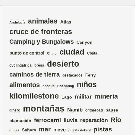
animales
Atlas
Andalucía
cruce de fronteras
Camping y Bungalows
Canyon
ciudad
punto de control
Costa
Chino
desierto
cyclingafrica
presa
caminos de tierra
Ferry
destacados
niños
alimentos
bosque
Hot spring
kilomilestone
minería
militar
Lago
montañas
Namib
pausa
dinero
ontheroad
Río
ferrocarril
lluvia
reparación
plantación
mar
pistas
nieve
Sahara
ruinas
puesta del sol