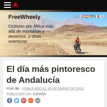
Ir
al
FreeWheely
contenido
Ciclismo por África más
allá de montañas y
desiertos, y otras
aventuras
El día más pintoresco
de Andalucía
POR
JB
–
PUBLICADO EL 16 DE ENERO DE 2013
PUBLICADO EN:
ESPAÑA