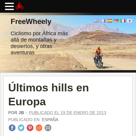
Ir
al
FreeWheely
contenido
Ciclismo por África más
allá de montañas y
desiertos, y otras
aventuras
Últimos hills en
Europa
POR
JB
–
PUBLICADO EL 19 DE ENERO DE 2013
PUBLICADO EN:
ESPAÑA