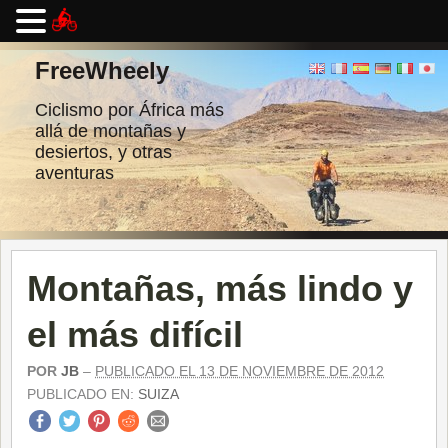
Ir
al
FreeWheely
contenido
Ciclismo por África más
allá de montañas y
desiertos, y otras
aventuras
Montañas, más lindo y
el más difícil
POR
JB
–
PUBLICADO EL 13 DE NOVIEMBRE DE 2012
PUBLICADO EN:
SUIZA