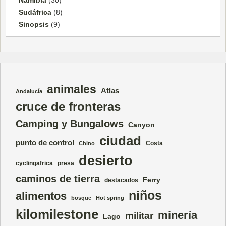
Sudáfrica
(8)
Sinopsis
(9)
animales
Atlas
Andalucía
cruce de fronteras
Camping y Bungalows
Canyon
ciudad
punto de control
Costa
Chino
desierto
cyclingafrica
presa
caminos de tierra
Ferry
destacados
niños
alimentos
bosque
Hot spring
kilomilestone
minería
militar
Lago