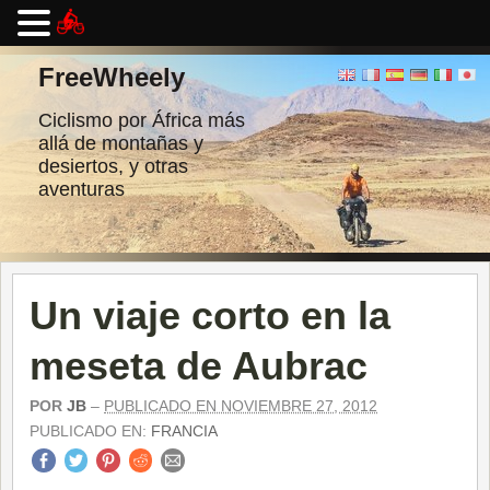
Ir
al
FreeWheely
contenido
Ciclismo por África más
allá de montañas y
desiertos, y otras
aventuras
Un viaje corto en la
meseta de Aubrac
POR
JB
–
PUBLICADO EN NOVIEMBRE 27, 2012
PUBLICADO EN:
FRANCIA