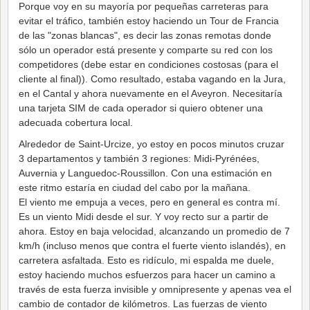
Porque voy en su mayoría por pequeñas carreteras para
evitar el tráfico, también estoy haciendo un Tour de Francia
de las "zonas blancas", es decir las zonas remotas donde
sólo un operador está presente y comparte su red con los
competidores (debe estar en condiciones costosas (para el
cliente al final)). Como resultado, estaba vagando en la Jura,
en el Cantal y ahora nuevamente en el Aveyron. Necesitaría
una tarjeta SIM de cada operador si quiero obtener una
adecuada cobertura local.
Alrededor de Saint-Urcize, yo estoy en pocos minutos cruzar
3 departamentos y también 3 regiones: Midi-Pyrénées,
Auvernia y Languedoc-Roussillon. Con una estimación en
este ritmo estaría en ciudad del cabo por la mañana.
El viento me empuja a veces, pero en general es contra mí.
Es un viento Midi desde el sur. Y voy recto sur a partir de
ahora. Estoy en baja velocidad, alcanzando un promedio de 7
km/h (incluso menos que contra el fuerte viento islandés), en
carretera asfaltada. Esto es ridículo, mi espalda me duele,
estoy haciendo muchos esfuerzos para hacer un camino a
través de esta fuerza invisible y omnipresente y apenas vea el
cambio de contador de kilómetros. Las fuerzas de viento