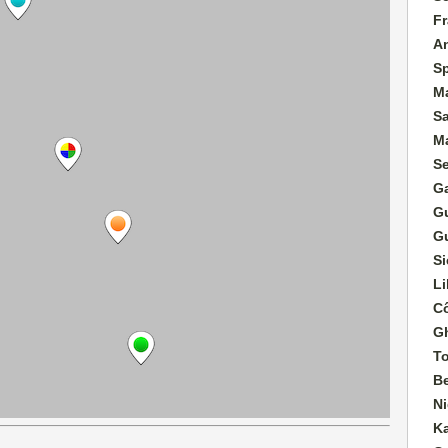
Fr
A
S
M
S
M
S
G
G
G
Si
Li
Cô
G
T
B
Ni
K