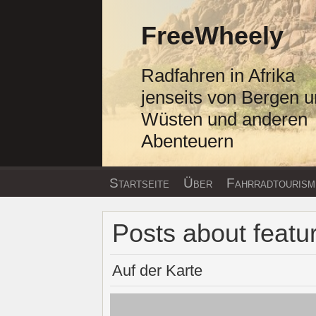
Zum
Inhalt
FreeWheely
springen
Radfahren in Afrika
jenseits von Bergen 
Wüsten und anderen
Abenteuern
Startseite
Über
Fahrradtourism
Posts about featu
Auf der Karte