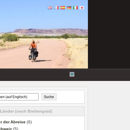
Flickr
Twitter
Youtube-
Vimeo
Videos
Suche
 Länder (nach Breitengrad)
r der Abreise
(6)
chweiz
(5)