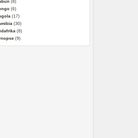
abun
(8)
ongo
(6)
ngola
(17)
amibia
(30)
dafrika
(8)
ynopse
(9)