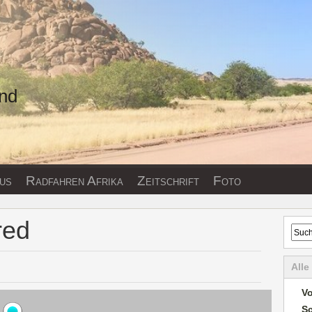
und
us
Radfahren Afrika
Zeitschrift
Foto
red
Alle
Vo
S