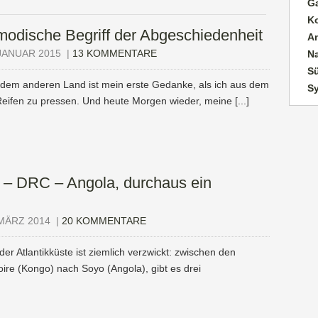
G
K
modische Begriff der Abgeschiedenheit
A
JANUAR 2015
|
13 KOMMENTARE
N
Sü
jedem anderen Land ist mein erste Gedanke, als ich aus dem
S
ifen zu pressen. Und heute Morgen wieder, meine [...]
 – DRC – Angola, durchaus ein
MÄRZ 2014
|
20 KOMMENTARE
 der Atlantikküste ist ziemlich verzwickt: zwischen den
oire (Kongo) nach Soyo (Angola), gibt es drei