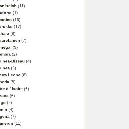
ankreich
(11)
ndorra
(1)
panien
(16)
arokko
(17)
ahara
(9)
auretanien
(7)
enegal
(9)
ambia
(2)
uinea-Bissau
(4)
uinea
(6)
erra Leone
(8)
beria
(8)
te d ' Ivoire
(6)
hana
(6)
ogo
(2)
enin
(4)
geria
(7)
amerun
(11)