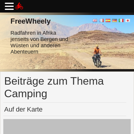
Zum
Inhalt
FreeWheely
springen
Radfahren in Afrika
jenseits von Bergen und
Wüsten und anderen
Abenteuern
Beiträge zum Thema
Camping
Auf der Karte