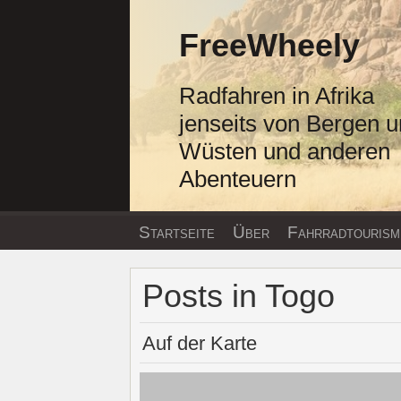
Zum
Inhalt
FreeWheely
springen
Radfahren in Afrika
jenseits von Bergen 
Wüsten und anderen
Abenteuern
Startseite
Über
Fahrradtourism
Posts in Togo
Auf der Karte