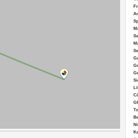
Fr
A
S
M
S
M
S
G
G
G
Si
Li
Cô
G
T
B
Ni
K