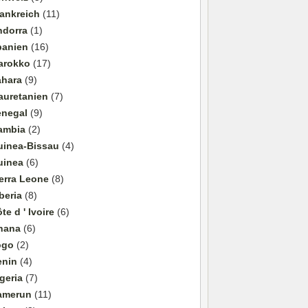
ankreich
(11)
ndorra
(1)
panien
(16)
arokko
(17)
ahara
(9)
auretanien
(7)
enegal
(9)
ambia
(2)
uinea-Bissau
(4)
uinea
(6)
erra Leone
(8)
beria
(8)
te d ' Ivoire
(6)
hana
(6)
ogo
(2)
enin
(4)
geria
(7)
amerun
(11)