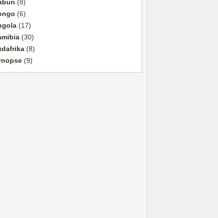
abun
(8)
ongo
(6)
ngola
(17)
amibia
(30)
dafrika
(8)
ynopse
(9)