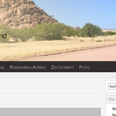
und
us
Radfahren Afrika
Zeitschrift
Foto
Alle
Vo
S