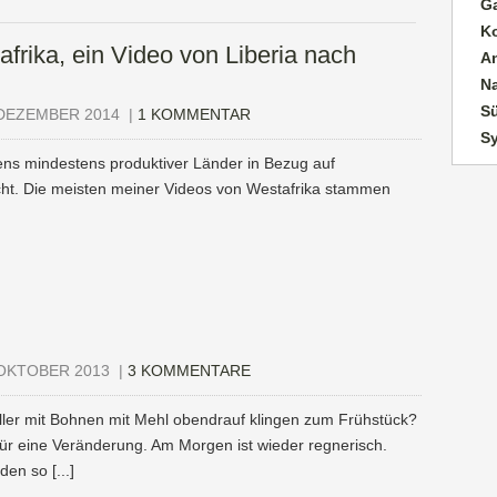
G
K
frika, ein Video von Liberia nach
A
N
Sü
 DEZEMBER 2014
|
1 KOMMENTAR
S
ns mindestens produktiver Länder in Bezug auf
cht. Die meisten meiner Videos von Westafrika stammen
OKTOBER 2013
|
3 KOMMENTARE
eller mit Bohnen mit Mehl obendrauf klingen zum Frühstück?
 für eine Veränderung. Am Morgen ist wieder regnerisch.
en so [...]