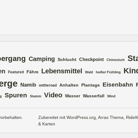
St
bergang
Camping
Checkpoint
Schlucht
Chinesisch
Kin
Lebensmittel
en
Fähre
Featured
Wald
heißer Frühling
erge
Eisenbahn
Namib
Anhalten
Plantage
ontheroad
Video
Spuren
Wasser
Wasserfall
g
Stamm
Wind
vorbehalten.
Zubereitet mit
WordPress.org
,
Arras Thema
,
RideW
&
Karten