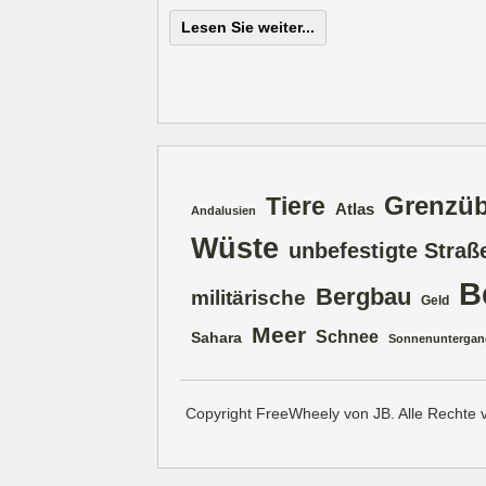
Lesen Sie weiter...
Grenzü
Tiere
Atlas
Andalusien
Wüste
unbefestigte Straß
B
Bergbau
militärische
Geld
Meer
Schnee
Sahara
Sonnenuntergan
Copyright FreeWheely von JB. Alle Rechte 