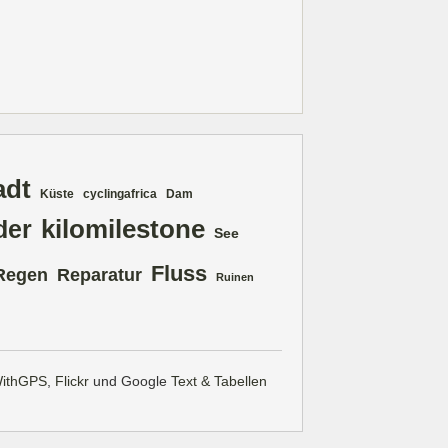
adt
Küste
cyclingafrica
Dam
kilomilestone
der
See
Fluss
Regen
Reparatur
Ruinen
ithGPS
,
Flickr
und Google
Text & Tabellen