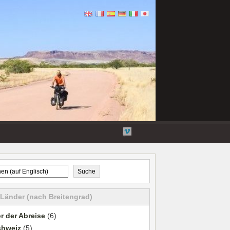
Flickr
Twitter
Youtube-
Vimeo
Videos
Suche
 Länder (nach Breitengrad)
r der Abreise
(6)
chweiz
(5)