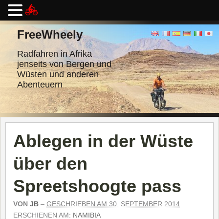
Zum
Inhalt
FreeWheely
springen
Radfahren in Afrika
jenseits von Bergen und
Wüsten und anderen
Abenteuern
Ablegen in der Wüste
über den
Spreetshoogte pass
VON
JB
–
GESCHRIEBEN AM 30. SEPTEMBER 2014
ERSCHIENEN AM:
NAMIBIA