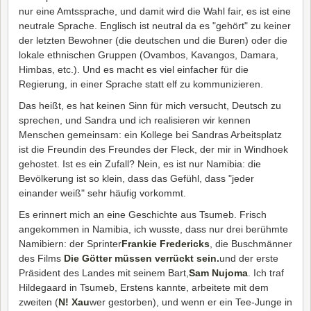
nur eine Amtssprache, und damit wird die Wahl fair, es ist eine
neutrale Sprache. Englisch ist neutral da es "gehört" zu keiner
der letzten Bewohner (die deutschen und die Buren) oder die
lokale ethnischen Gruppen (Ovambos, Kavangos, Damara,
Himbas, etc.). Und es macht es viel einfacher für die
Regierung, in einer Sprache statt elf zu kommunizieren.
Das heißt, es hat keinen Sinn für mich versucht, Deutsch zu
sprechen, und Sandra und ich realisieren wir kennen
Menschen gemeinsam: ein Kollege bei Sandras Arbeitsplatz
ist die Freundin des Freundes der Fleck, der mir in Windhoek
gehostet. Ist es ein Zufall? Nein, es ist nur Namibia: die
Bevölkerung ist so klein, dass das Gefühl, dass "jeder
einander weiß" sehr häufig vorkommt.
Es erinnert mich an eine Geschichte aus Tsumeb. Frisch
angekommen in Namibia, ich wusste, dass nur drei berühmte
Namibiern: der Sprinter
Frankie Fredericks
, die Buschmänner
des Films
Die Götter müssen verrückt sein.
und der erste
Präsident des Landes mit seinem Bart,
Sam Nujoma
. Ich traf
Hildegaard in Tsumeb, Erstens kannte, arbeitete mit dem
zweiten (
N! Xau
wer gestorben), und wenn er ein Tee-Junge in