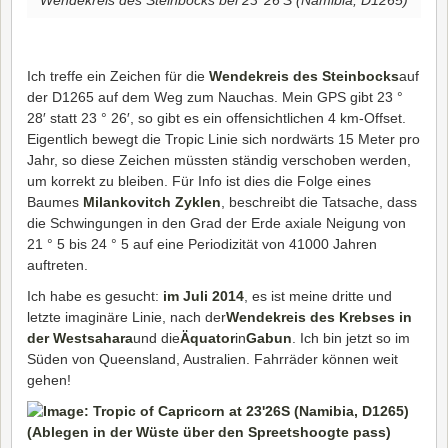
Ich treffe ein Zeichen für die
Wendekreis des Steinbocks
auf
der D1265 auf dem Weg zum Nauchas. Mein GPS gibt 23 °
28′ statt 23 ° 26′, so gibt es ein offensichtlichen 4 km-Offset.
Eigentlich bewegt die Tropic Linie sich nordwärts 15 Meter pro
Jahr, so diese Zeichen müssten ständig verschoben werden,
um korrekt zu bleiben. Für Info ist dies die Folge eines
Baumes
Milankovitch Zyklen
, beschreibt die Tatsache, dass
die Schwingungen in den Grad der Erde axiale Neigung von
21 ° 5 bis 24 ° 5 auf eine Periodizität von 41000 Jahren
auftreten.
Ich habe es gesucht:
im Juli 2014
, es ist meine dritte und
letzte imaginäre Linie, nach der
Wendekreis des Krebses in
der Westsahara
und die
Äquator
in
Gabun
. Ich bin jetzt so im
Süden von Queensland, Australien. Fahrräder können weit
gehen!