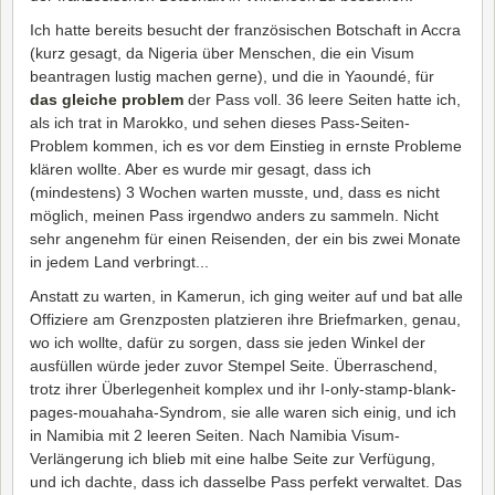
Ich hatte bereits besucht der französischen Botschaft in Accra
(kurz gesagt, da Nigeria über Menschen, die ein Visum
beantragen lustig machen gerne), und die in Yaoundé, für
das gleiche problem
der Pass voll. 36 leere Seiten hatte ich,
als ich trat in Marokko, und sehen dieses Pass-Seiten-
Problem kommen, ich es vor dem Einstieg in ernste Probleme
klären wollte. Aber es wurde mir gesagt, dass ich
(mindestens) 3 Wochen warten musste, und, dass es nicht
möglich, meinen Pass irgendwo anders zu sammeln. Nicht
sehr angenehm für einen Reisenden, der ein bis zwei Monate
in jedem Land verbringt...
Anstatt zu warten, in Kamerun, ich ging weiter auf und bat alle
Offiziere am Grenzposten platzieren ihre Briefmarken, genau,
wo ich wollte, dafür zu sorgen, dass sie jeden Winkel der
ausfüllen würde jeder zuvor Stempel Seite. Überraschend,
trotz ihrer Überlegenheit komplex und ihr I-only-stamp-blank-
pages-mouahaha-Syndrom, sie alle waren sich einig, und ich
in Namibia mit 2 leeren Seiten. Nach Namibia Visum-
Verlängerung ich blieb mit eine halbe Seite zur Verfügung,
und ich dachte, dass ich dasselbe Pass perfekt verwaltet. Das