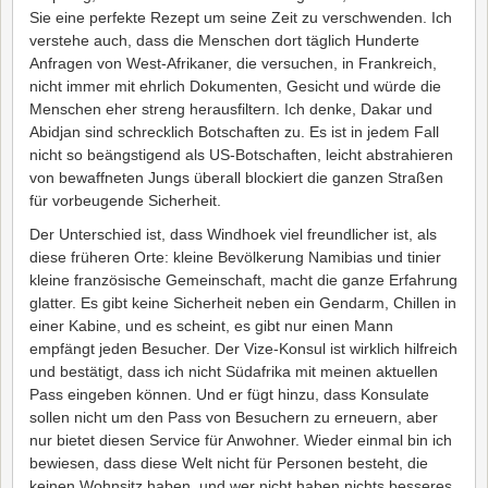
Sie eine perfekte Rezept um seine Zeit zu verschwenden. Ich
verstehe auch, dass die Menschen dort täglich Hunderte
Anfragen von West-Afrikaner, die versuchen, in Frankreich,
nicht immer mit ehrlich Dokumenten, Gesicht und würde die
Menschen eher streng herausfiltern. Ich denke, Dakar und
Abidjan sind schrecklich Botschaften zu. Es ist in jedem Fall
nicht so beängstigend als US-Botschaften, leicht abstrahieren
von bewaffneten Jungs überall blockiert die ganzen Straßen
für vorbeugende Sicherheit.
Der Unterschied ist, dass Windhoek viel freundlicher ist, als
diese früheren Orte: kleine Bevölkerung Namibias und tinier
kleine französische Gemeinschaft, macht die ganze Erfahrung
glatter. Es gibt keine Sicherheit neben ein Gendarm, Chillen in
einer Kabine, und es scheint, es gibt nur einen Mann
empfängt jeden Besucher. Der Vize-Konsul ist wirklich hilfreich
und bestätigt, dass ich nicht Südafrika mit meinen aktuellen
Pass eingeben können. Und er fügt hinzu, dass Konsulate
sollen nicht um den Pass von Besuchern zu erneuern, aber
nur bietet diesen Service für Anwohner. Wieder einmal bin ich
bewiesen, dass diese Welt nicht für Personen besteht, die
keinen Wohnsitz haben, und wer nicht haben nichts besseres