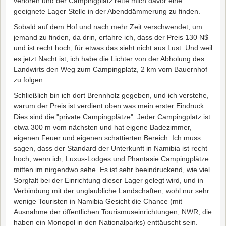
verloren und der Campingplatz rette mich davor eine
geeignete Lager Stelle in der Abenddämmerung zu finden.
Sobald auf dem Hof und nach mehr Zeit verschwendet, um
jemand zu finden, da drin, erfahre ich, dass der Preis 130 N$
und ist recht hoch, für etwas das sieht nicht aus Lust. Und weil
es jetzt Nacht ist, ich habe die Lichter von der Abholung des
Landwirts den Weg zum Campingplatz, 2 km vom Bauernhof
zu folgen.
Schließlich bin ich dort Brennholz gegeben, und ich verstehe,
warum der Preis ist verdient oben was mein erster Eindruck:
Dies sind die "private Campingplätze". Jeder Campingplatz ist
etwa 300 m vom nächsten und hat eigene Badezimmer,
eigenen Feuer und eigenen schattierten Bereich. Ich muss
sagen, dass der Standard der Unterkunft in Namibia ist recht
hoch, wenn ich, Luxus-Lodges und Phantasie Campingplätze
mitten im nirgendwo sehe. Es ist sehr beeindruckend, wie viel
Sorgfalt bei der Einrichtung dieser Lager gelegt wird, und in
Verbindung mit der unglaubliche Landschaften, wohl nur sehr
wenige Touristen in Namibia Gesicht die Chance (mit
Ausnahme der öffentlichen Tourismuseinrichtungen, NWR, die
haben ein Monopol in den Nationalparks) enttäuscht sein.