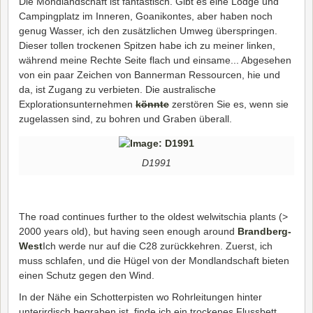
Die Mondlandschaft ist fantastisch. Gibt es eine Lodge und
Campingplatz im Inneren, Goanikontes, aber haben noch
genug Wasser, ich den zusätzlichen Umweg überspringen.
Dieser tollen trockenen Spitzen habe ich zu meiner linken,
während meine Rechte Seite flach und einsame... Abgesehen
von ein paar Zeichen von Bannerman Ressourcen, hie und
da, ist Zugang zu verbieten. Die australische
Explorationsunternehmen
könnte
zerstören Sie es, wenn sie
zugelassen sind, zu bohren und Graben überall.
D1991
The road continues further to the oldest welwitschia plants (>
2000 years old), but having seen enough around
Brandberg-
West
Ich werde nur auf die C28 zurückkehren. Zuerst, ich
muss schlafen, und die Hügel von der Mondlandschaft bieten
einen Schutz gegen den Wind.
In der Nähe ein Schotterpisten wo Rohrleitungen hinter
unterirdisch begraben ist, finde ich ein trockenes Flussbett