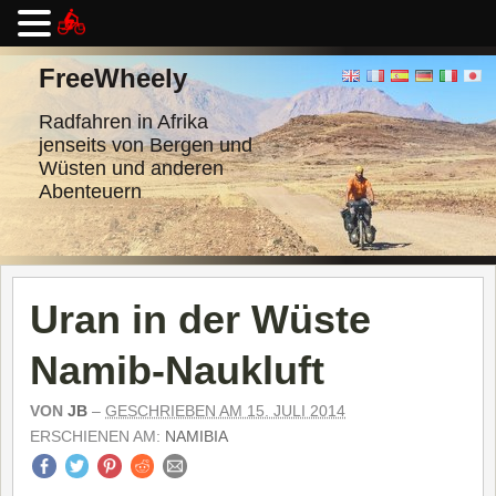
Zum
Inhalt
FreeWheely
springen
Radfahren in Afrika
jenseits von Bergen und
Wüsten und anderen
Abenteuern
Uran in der Wüste
Namib-Naukluft
VON
JB
–
GESCHRIEBEN AM 15. JULI 2014
ERSCHIENEN AM:
NAMIBIA