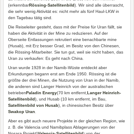
(erkennbar
Rössing-Satellitenbild
). Wir sind alle überrascht,
die sehr wenig Aktivität es: nicht mehr als fünf Haul-LKW in
den Tagebau tätig sind.
Die Reiseleiter gesteht, dass mit der Preise für Uran fällt, sie
haben die Aktivität in der Mine zu reduzieren. Auf der
Oberseite Entlassungen rekrutiert eine benachbarte mine
(Husab), mit Erz besser Grad, im Besitz von den Chinesen,
die Rössing-Mitarbeiter. Sie tun gut, weil sie nicht haben, das
Uran zu verkaufen: Es geht nach China.
Uran wurde 1928 in der Namib-Wüste entdeckt aber
Erkundungen begann erst am Ende 1950. Rössing ist die
größte der drei Minen, die Nutzung von Uran in der Namib,
die anderen sind Langer Heinrich von der australischen
betrieben
Paladin Energy
(70 km entfernt,
Langer Heinrich-
Satellitenbild
), und Husab (10 km entfernt, im Bau,
Satellitenbild von Husab
), in chinesischen Besitz über
Swakop Uran
.
Aber es gibt auch neuere Projekte in der gleichen Region, wie
z. B. die Valencia und Namibplass Ablagerungen von der
Nosara Projekt)
Valencia-Satellitenbild
) von der