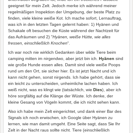
geeignet für mein Zelt. Jedoch merke ich während meiner
regelmäßigen Inspektion der Umgebung, der beste Platz zu
finden, viele kleine weiße Kot. Ich mache sofort, Lernauftrag,
was ich in den letzten Tagen gelernt haben: 1) Hyänen und
Schakale oft besuchen die Küste während der Nachtzeit für
das Aufräumen und 2) "
Hyänen, weiße Hütte, wie alles
fressen, einschließlich Knochen
“.
Ich war noch nie wirklich Gedanken über wilde Tiere beim
camping mitten im nirgendwo, aber jetzt bin ich.
Hyänen
sind
wie große Hunde essen alles. Damit sind viele weiße Poops
rund um den Ort, sie sicher hier. Es ist jetzt Nacht und ich
kann nicht gehen, sonst nirgends. Ich habe gehört, dass sie
ein leicht zu unterscheiden, unheimliche lachen haben. Ich
weiß nicht, was es klingt wie (tatsächlich, wie
Dies
), aber ich
höre sorgfältig auf die Klänge der Wüste. Ich denke, der
kleine Gesang von Vögeln kommt, die ich nicht sehen kann.
Also ich habe mein Zelt eingerichtet, und dank einer Bar des
Signals ich noch erwischen, ich Google über Hyänen zu
lernen, wie man damit umgeht. Eine Seite sagt, dass Sie Ihr
Zelt in der Nacht raus sollte nicht. Tiere (einschließlich