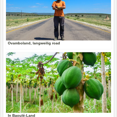
Ovamboland, langweilig road
In Baoulé-Land