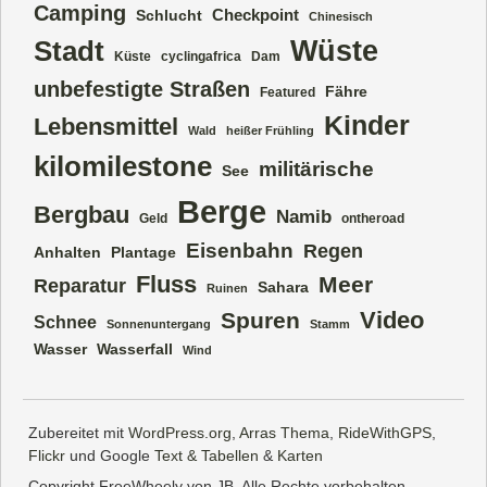
Camping
Checkpoint
Schlucht
Chinesisch
Wüste
Stadt
Küste
cyclingafrica
Dam
unbefestigte Straßen
Fähre
Featured
Kinder
Lebensmittel
Wald
heißer Frühling
kilomilestone
militärische
See
Berge
Bergbau
Namib
Geld
ontheroad
Eisenbahn
Regen
Anhalten
Plantage
Fluss
Meer
Reparatur
Sahara
Ruinen
Video
Spuren
Schnee
Sonnenuntergang
Stamm
Wasser
Wasserfall
Wind
Zubereitet mit
WordPress.org
,
Arras Thema
,
RideWithGPS
,
Flickr
und Google
Text & Tabellen
&
Karten
Copyright FreeWheely von JB. Alle Rechte vorbehalten.