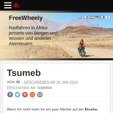
Zum
Inhalt
FreeWheely
springen
Radfahren in Afrika
jenseits von Bergen und
Wüsten und anderen
Abenteuern
Tsumeb
VON
JB
–
GESCHRIEBEN AM 29. MAI 2014
ERSCHIENEN AM:
NAMIBIA
Wenn ich nicht mehr für ein paar Nächte auf der
Etosha-