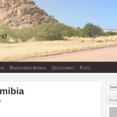
und
us
Radfahren Afrika
Zeitschrift
Foto
mibia
Pos
4