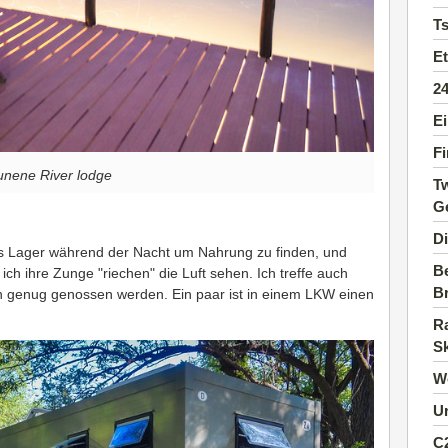
T
Et
2
Ei
Fi
unene River lodge
Tw
G
D
s Lager während der Nacht um Nahrung zu finden, und
Be
 ich ihre Zunge "riechen" die Luft sehen. Ich treffe auch
B
en genug genossen werden. Ein paar ist in einem LKW einen
Ra
Sk
W
Ur
C2