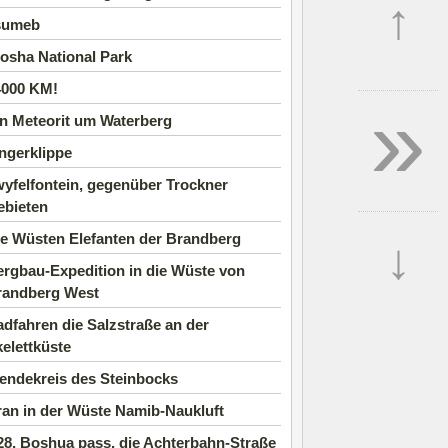
↑
sumeb
osha National Park
4000 KM!
»
n Meteorit um Waterberg
ngerklippe
yfelfontein, gegenüber Trockner
ebieten
ie Wüsten Elefanten der Brandberg
↓
rgbau-Expedition in die Wüste von
randberg West
dfahren die Salzstraße an der
elettküste
endekreis des Steinbocks
an in der Wüste Namib-Naukluft
8, Boshua pass, die Achterbahn-Straße