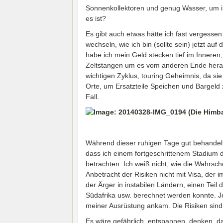
Sonnenkollektoren und genug Wasser, um in
es ist?
Es gibt auch etwas hätte ich fast vergessen
wechseln, wie ich bin (sollte sein) jetzt au
habe ich mein Geld stecken tief im Inneren
Zeltstangen um es vom anderen Ende heraus
wichtigen Zyklus, touring Geheimnis, da sie
Orte, um Ersatzteile Speichen und Bargeld z
Fall.
Während dieser ruhigen Tage gut behandelt
dass ich einem fortgeschrittenem Stadium d
betrachten. Ich weiß nicht, wie die Wahrsch
Anbetracht der Risiken nicht mit Visa, der 
der Ärger in instabilen Ländern, einen Teil 
Südafrika usw. berechnet werden konnte. Jetz
meiner Ausrüstung ankam. Die Risiken sind 
Es wäre gefährlich, entspannen, denken, da