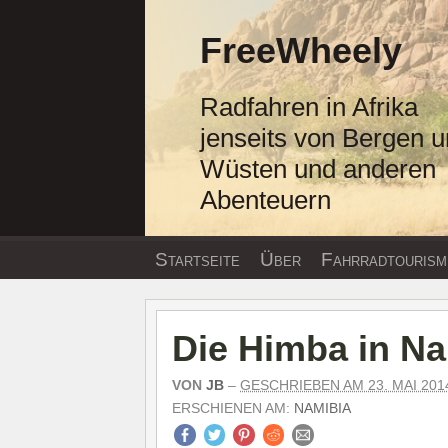
Zum
Inhalt
FreeWheely
springen
Radfahren in Afrika
jenseits von Bergen 
Wüsten und anderen
Abenteuern
Startseite
Über
Fahrradtourism
Die Himba in Na
VON
JB
–
GESCHRIEBEN AM 23. MAI 201
ERSCHIENEN AM:
NAMIBIA