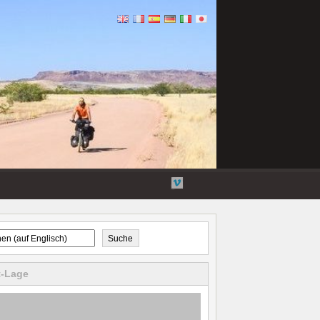
Flickr
Twitter
Youtube-
Vimeo
Videos
Suche
t-Lage