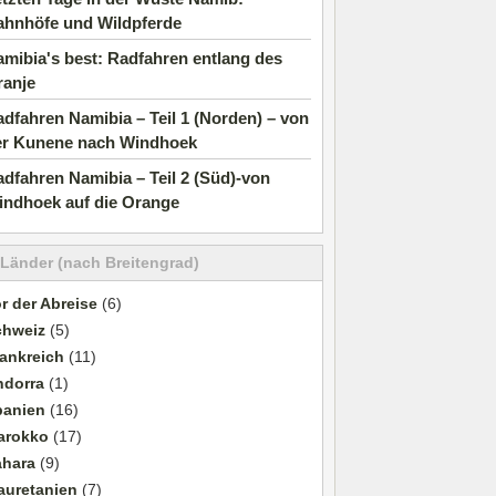
ahnhöfe und Wildpferde
mibia's best: Radfahren entlang des
ranje
dfahren Namibia – Teil 1 (Norden) – von
er Kunene nach Windhoek
dfahren Namibia – Teil 2 (Süd)-von
indhoek auf die Orange
 Länder (nach Breitengrad)
r der Abreise
(6)
chweiz
(5)
ankreich
(11)
ndorra
(1)
panien
(16)
arokko
(17)
ahara
(9)
auretanien
(7)