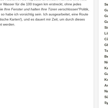
hr Wasser für die 100 tragen km erstreckt, ohne jedes
S
Sie Ihre Fenster und halten Ihre Türen verschlossen
"Politik,
G
so habe ich vorsichtig sein. Ich ausgearbeitet, eine Route
G
stische Karten!), und es dauert mir Zeit, um durch dieses
G
nt werden.
Si
Li
Cô
G
T
B
Ni
K
G
K
A
N
Sü
S