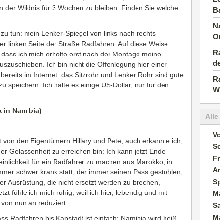
 der Wildnis für 3 Wochen zu bleiben. Finden Sie welche
B
Na
 zu tun: mein Lenker-Spiegel von links nach rechts
O
f der linken Seite der Straße Radfahren. Auf diese Weise
Ra
, dass ich mich erholte erst nach der Montage meine
d
zuschieben. Ich bin nicht die Offenlegung hier einer
 bereits im Internet: das Sitzrohr und Lenker Rohr sind gute
Ra
u speichern. Ich halte es einige US-Dollar, nur für den
W
Alle
Vo
 von den Eigentümern Hillary und Pete, auch erkannte ich,
S
er Gelassenheit zu erreichen bin: Ich kann jetzt Ende
Fr
einlichkeit für ein Radfahrer zu machen aus Marokko, in
A
immer schwer krank statt, der immer seinen Pass gestohlen,
S
der Ausrüstung, die nicht ersetzt werden zu brechen,
t fühle ich mich ruhig, weil ich hier, lebendig und mit
M
von nun an reduziert.
S
M
ss Radfahren bis Kapstadt ist einfach: Namibia wird heiß