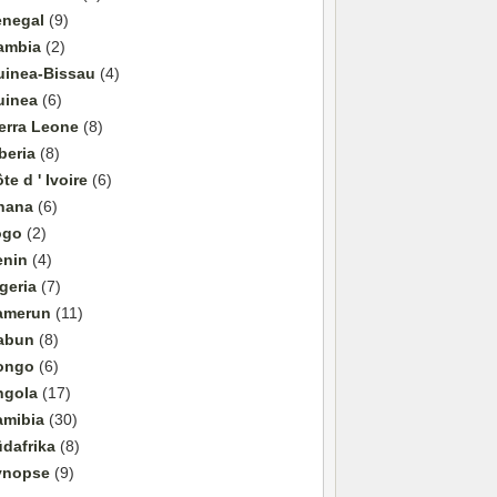
enegal
(9)
ambia
(2)
uinea-Bissau
(4)
uinea
(6)
erra Leone
(8)
beria
(8)
te d ' Ivoire
(6)
hana
(6)
ogo
(2)
enin
(4)
geria
(7)
amerun
(11)
abun
(8)
ongo
(6)
ngola
(17)
amibia
(30)
dafrika
(8)
ynopse
(9)