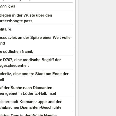
5000 KM!
legen in der Wüste über den
preetshoogte pass
litaire
ssusvlei, an der Spitze einer Welt voller
and
ie südlichen Namib
e D707, eine modische Begriff der
bgeschiedenheit
deritz, eine andere Stadt am Ende der
elt
uf der Suche nach Diamanten
errgebiet in Lüderitz-Halbinsel
eisterstadt Kolmanskuppe und der
amibischen Diamanten-Geschichte
tzten Tage in der Wüste Namib: