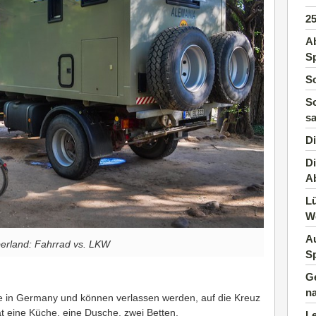
2
Ab
S
So
So
s
D
Di
A
Lü
W
A
berland: Fahrrad vs. LKW
Sp
G
n
e in Germany und können verlassen werden, auf die Kreuz
at eine Küche, eine Dusche, zwei Betten,
Le