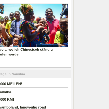
ola, wo ich Chinesisch ständig
rufen werde
räge in Namibia
2000 MEILEN!
uacana
3000 KM!
vamboland, langweilig road