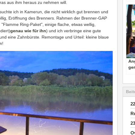
ras aus ihm heraus zu nehmen will.
rsuchte ich in Kamerun, die nicht wirklich gut brennen und
 völlig, Eröffnung des Brenners. Rahmen der Brenner-GAP
"Flamme Ring-Paket", einige flache, etwas wellig,
diert)
genau wie für ihn
) und ich verbringe eine gute
 und eine Zahnbürste. Remontage und Urteil: kleine blaue
n!
Ang
ge
Beit
2
R
2
O