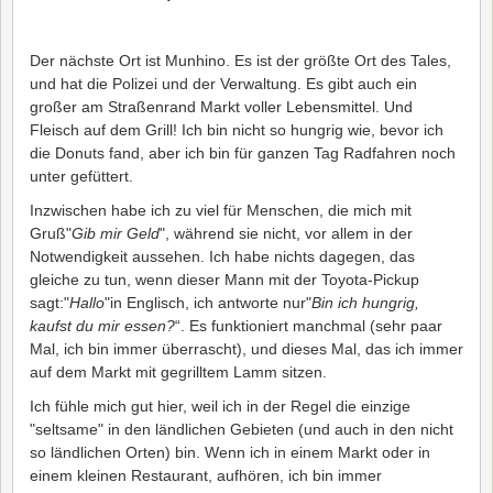
Der nächste Ort ist Munhino. Es ist der größte Ort des Tales,
und hat die Polizei und der Verwaltung. Es gibt auch ein
großer am Straßenrand Markt voller Lebensmittel. Und
Fleisch auf dem Grill! Ich bin nicht so hungrig wie, bevor ich
die Donuts fand, aber ich bin für ganzen Tag Radfahren noch
unter gefüttert.
Inzwischen habe ich zu viel für Menschen, die mich mit
Gruß"
Gib mir Geld
", während sie nicht, vor allem in der
Notwendigkeit aussehen. Ich habe nichts dagegen, das
gleiche zu tun, wenn dieser Mann mit der Toyota-Pickup
sagt:"
Hallo
"in Englisch, ich antworte nur"
Bin ich hungrig,
kaufst du mir essen?
“. Es funktioniert manchmal (sehr paar
Mal, ich bin immer überrascht), und dieses Mal, das ich immer
auf dem Markt mit gegrilltem Lamm sitzen.
Ich fühle mich gut hier, weil ich in der Regel die einzige
"seltsame" in den ländlichen Gebieten (und auch in den nicht
so ländlichen Orten) bin. Wenn ich in einem Markt oder in
einem kleinen Restaurant, aufhören, ich bin immer