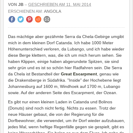
VON
JB
–
GESCHRIEBEN AM 11. MAI 2014
ERSCHIENEN AM:
ANGOLA
Das mächtige aber gezähmte Serra da Chela-Gebirge umgibt
mich in dem kleinen Dorf Catanda. Ich habe 1000 Meter
Höhenunterschied verloren, da Lubango, und ich habe wieder
diese Berge klettern, was, die ich um mich herum sehen. Sie
haben Klippen, einige haben abgerundete Spitzen, sie sind
sehr grün und es ist so schön hier Radfahren sein. Die Serra
da Chela ist Bestandteil der
Great Escarpment
, genau wie
die Drakensberge in Südafrika. "Inside" der Hochebene liegt
Johannesburg auf 1600 m, Windhoek auf 1700 m, Lubango
sowie. Auf der anderen Seite des Escarpment, der Ozean.
Es gibt nur einen kleinen Laden in Catanda und Bolinos
(Donuts) sind noch nicht fertig. Nichts zu essen. Trotz der
neue Häuser gebaut, die von der Regierung für die
Dorfbewohner, die verwendet, um ihr Dorf wieder aufzubauen,
jedes Mal, wenn heftige Regenfälle gegen sie gespielt, gibt es
keine Wasserhähne. Sie holen es aus dem Fluss. Ich gehe da