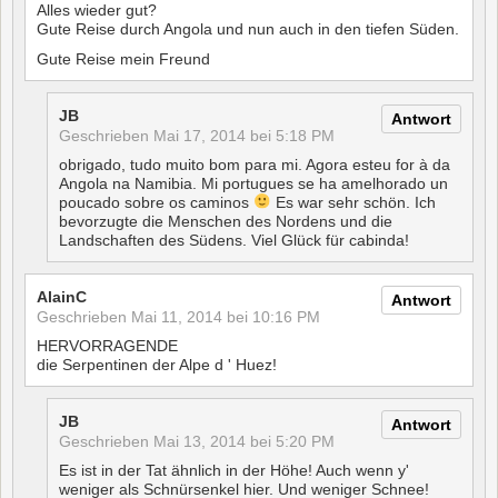
Alles wieder gut?
Gute Reise durch Angola und nun auch in den tiefen Süden.
Gute Reise mein Freund
JB
Antwort
Geschrieben
Mai 17, 2014 bei 5:18 PM
obrigado, tudo muito bom para mi. Agora esteu for à da
Angola na Namibia. Mi portugues se ha amelhorado un
poucado sobre os caminos
Es war sehr schön. Ich
bevorzugte die Menschen des Nordens und die
Landschaften des Südens. Viel Glück für cabinda!
AlainC
Antwort
Geschrieben
Mai 11, 2014 bei 10:16 PM
HERVORRAGENDE
die Serpentinen der Alpe d ' Huez!
JB
Antwort
Geschrieben
Mai 13, 2014 bei 5:20 PM
Es ist in der Tat ähnlich in der Höhe! Auch wenn y'
weniger als Schnürsenkel hier. Und weniger Schnee!