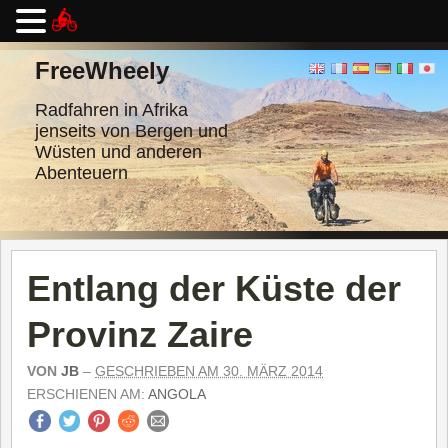
Zum
Inhalt
FreeWheely
springen
Radfahren in Afrika
jenseits von Bergen und
Wüsten und anderen
Abenteuern
Entlang der Küste der
Provinz Zaire
VON
JB
–
GESCHRIEBEN AM 30. MÄRZ 2014
ERSCHIENEN AM:
ANGOLA