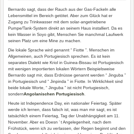
Bernardo sagt, dass der Rauch aus der Gas-Fackeln alle
Lebensmittel im Bereich getötet. Aber zum Glück hat er
Zugang zu Trinkwasser mit dem solar-angetriebene
Pumpe/Tank-System direkt an seinem Haus installiert. Da es
kein Wasser in Soyo gibt, Menschen Sie manchmal Laufwerk
seinen Platz um eine Mine zu machen.
Die lokale Sprache wird genannt “ Fiotte ”. Menschen im
Allgemeinen, auch Portugiesisch sprechen. Es ist kein
separates Dialekt wie Kriol in Guinea-Bissau ist Portugiesisch
mit wenigen importierten lokalen Wörtern Beispielsweise
Bernardo sagt mir, dass Erdnüsse genannt werden “ Jinguba ”
in Portugiesisch und “ Jinpinda ” in Fiotte. In Wirklichkeit sind
beide lokale Worte, “ Jinguba ” ist nicht Portugiesisch,
sondern
Angolanischen Portugiesisch
.
Heute ist Independence Day, ein nationaler Feiertag. Später
werde ich lernen, dass falsch ist, was man mir sagt, es ist
tatsächlich einem Feiertag, Tag der Unabhängigkeit am 11.
November. Aber es Doesn ’ t Angelegenheit, nach dem
Frühstück, wenn ich zu verlassen, der Regen beginnt und den