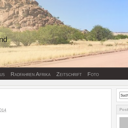
und
us
Radfahren Afrika
Zeitschrift
Foto
Pos
014