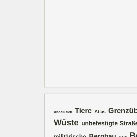
Grenzü
Tiere
Atlas
Andalusien
Wüste
unbefestigte Straß
B
Bergbau
militärische