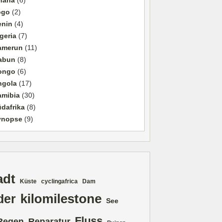
ogo
(2)
enin
(4)
geria
(7)
amerun
(11)
abun
(8)
ongo
(6)
ngola
(17)
amibia
(30)
dafrika
(8)
ynopse
(9)
adt
Küste
cyclingafrica
Dam
kilomilestone
der
See
Fluss
Regen
Reparatur