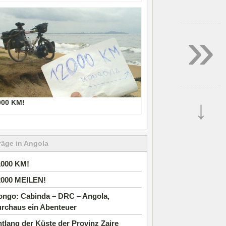
»
↓
000 KM!
räge in Angola
1000 KM!
2000 MEILEN!
ongo: Cabinda – DRC – Angola,
urchaus ein Abenteuer
tlang der Küste der Provinz Zaire