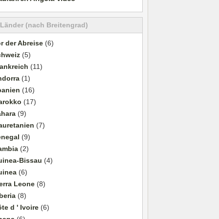
 Länder (nach Breitengrad)
r der Abreise
(6)
chweiz
(5)
ankreich
(11)
ndorra
(1)
panien
(16)
arokko
(17)
ahara
(9)
auretanien
(7)
enegal
(9)
ambia
(2)
uinea-Bissau
(4)
uinea
(6)
erra Leone
(8)
beria
(8)
te d ' Ivoire
(6)
hana
(6)