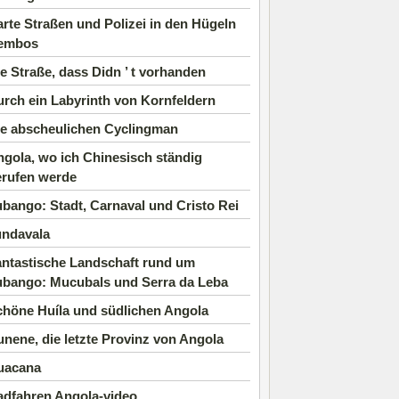
rte Straßen und Polizei in den Hügeln
embos
e Straße, dass Didn ’ t vorhanden
rch ein Labyrinth von Kornfeldern
ie abscheulichen Cyclingman
gola, wo ich Chinesisch ständig
erufen werde
bango: Stadt, Carnaval und Cristo Rei
undavala
antastische Landschaft rund um
ubango: Mucubals und Serra da Leba
chöne Huíla und südlichen Angola
nene, die letzte Provinz von Angola
uacana
adfahren Angola-video