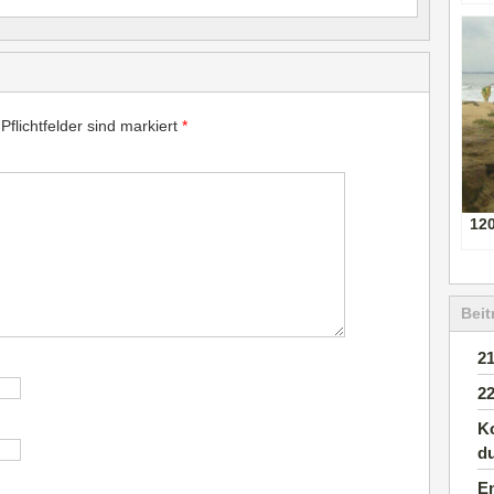
Pflichtfelder sind markiert
*
12
Beit
2
2
K
d
En