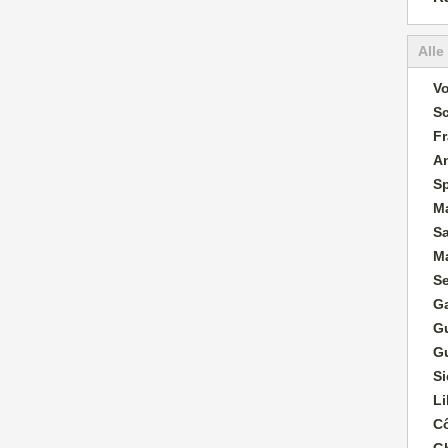
Alle
Vo
S
Fr
A
S
M
S
M
S
G
G
G
Si
Li
Cô
G