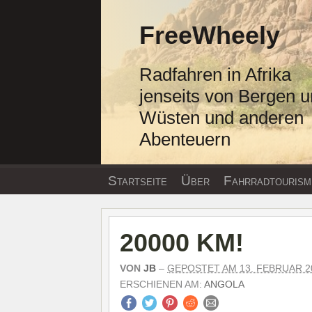
Zum
Inhalt
FreeWheely
springen
Radfahren in Afrika
jenseits von Bergen 
Wüsten und anderen
Abenteuern
Startseite
Über
Fahrradtourism
20000 KM!
VON
JB
–
GEPOSTET AM 13. FEBRUAR 2
ERSCHIENEN AM:
ANGOLA