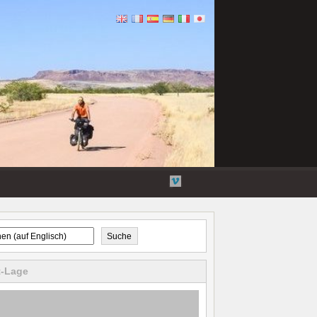
Flickr
Twitter
Youtube-
Vimeo
Videos
Suche
t-Lage