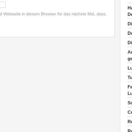
Ha
 Webseite in diesem Browser für das nächste Mal, dass,
D
Di
Du
D
An
g
Lu
T
F
L
S
Cu
R
R