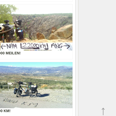
000 MEILEN!
↑
00 KM!