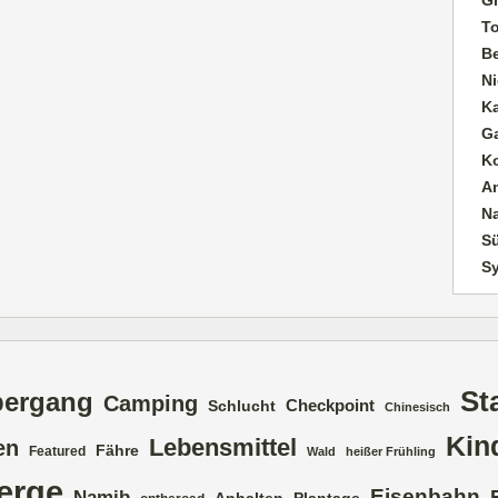
T
B
Ni
K
G
K
A
N
Sü
S
St
bergang
Camping
Checkpoint
Schlucht
Chinesisch
Kin
Lebensmittel
en
Fähre
Featured
Wald
heißer Frühling
erge
Eisenbahn
Namib