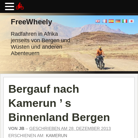
Zum
Inhalt
FreeWheely
springen
Radfahren in Afrika
jenseits von Bergen und
Wüsten und anderen
Abenteuern
Bergauf nach
Kamerun ’ s
Binnenland Bergen
VON
JB
–
GESCHRIEBEN AM 28. DEZEMBER 2013
ERSCHIENEN AM:
KAMERUN