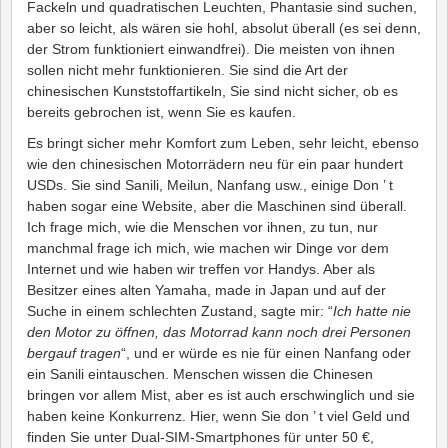
Fackeln und quadratischen Leuchten, Phantasie sind suchen,
aber so leicht, als wären sie hohl, absolut überall (es sei denn,
der Strom funktioniert einwandfrei). Die meisten von ihnen
sollen nicht mehr funktionieren. Sie sind die Art der
chinesischen Kunststoffartikeln, Sie sind nicht sicher, ob es
bereits gebrochen ist, wenn Sie es kaufen.
Es bringt sicher mehr Komfort zum Leben, sehr leicht, ebenso
wie den chinesischen Motorrädern neu für ein paar hundert
USDs. Sie sind Sanili, Meilun, Nanfang usw., einige Don ’ t
haben sogar eine Website, aber die Maschinen sind überall.
Ich frage mich, wie die Menschen vor ihnen, zu tun, nur
manchmal frage ich mich, wie machen wir Dinge vor dem
Internet und wie haben wir treffen vor Handys. Aber als
Besitzer eines alten Yamaha, made in Japan und auf der
Suche in einem schlechten Zustand, sagte mir: “
Ich hatte nie
den Motor zu öffnen, das Motorrad kann noch drei Personen
bergauf tragen
“, und er würde es nie für einen Nanfang oder
ein Sanili eintauschen. Menschen wissen die Chinesen
bringen vor allem Mist, aber es ist auch erschwinglich und sie
haben keine Konkurrenz. Hier, wenn Sie don ’ t viel Geld und
finden Sie unter Dual-SIM-Smartphones für unter 50 €,