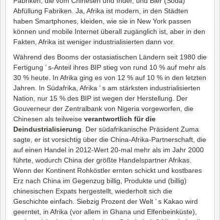
Fabriken, die vom Chinesen und Inder, und Bier (Soda)
Abfüllung Fabriken. Ja, Afrika ist modern, in den Städten
haben Smartphones, kleiden, wie sie in New York passen
können und mobile Internet überall zugänglich ist, aber in den
Fakten, Afrika ist weniger industrialisierten dann vor.
Während des Booms der ostasiatischen Ländern seit 1980 die
Fertigung ’ s-Anteil ihres BIP stieg von rund 10 % auf mehr als
30 % heute. In Afrika ging es von 12 % auf 10 % in den letzten
Jahren. In Südafrika, Afrika ’ s am stärksten industrialisierten
Nation, nur 15 % des BIP ist wegen der Herstellung. Der
Gouverneur der Zentralbank von Nigeria vorgeworfen, die
Chinesen als teilweise
verantwortlich für die
Deindustrialisierung
. Der südafrikanische Präsident Zuma
sagte, er ist vorsichtig über die China-Afrika-Partnerschaft, die
auf einen Handel in 2012-Wert 20-mal mehr als im Jahr 2000
führte, wodurch China der größte Handelspartner Afrikas.
Wenn der Kontinent Rohköstler ernten schickt und kostbares
Erz nach China im Gegenzug billig, Produkte und (billig)
chinesischen Expats hergestellt, wiederholt sich die
Geschichte einfach. Siebzig Prozent der Welt ’ s Kakao wird
geerntet, in Afrika (vor allem in Ghana und Elfenbeinküste),