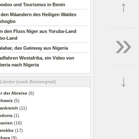
↑
oodoo und Tourismus in Benin
 den Mäandern des Heiligen Waldes
shogbo
»
m den Fluss Niger aus Yoruba-Land
gbo-Land
labar, das Gateway aus Nigeria
dfahren Westafrika, ein Video von
beria nach Nigeria
↓
 Länder (nach Breitengrad)
r der Abreise
(6)
chweiz
(5)
ankreich
(11)
ndorra
(1)
panien
(16)
arokko
(17)
ahara
(9)