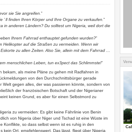
evor sie Sie angreifen.
”
 ’ ll finden Ihren Körper und Ihre Organe zu verkaufen.
”
ka in anderen Ländern? Du solltest um Nigeria, weil dort die
 neben Ihrem Fahrrad enthauptet gefunden wurden?
”
em Helikopter auf die Straßen zu vermeiden. Wenn wir
Eskorte zu allen Zeiten. Also Sie, allein mit dem Fahrrad …
Verw
dem menschlichen Leben, tun ex3pect das Schlimmste!
”
ch bekam, als meine Pläne zu gehen mit Radfahren in
Rückmeldungen von den Durchschnittsbürger gerade
 Welt gegen alles, der was passieren könnte, sondern von
ließlich der französischen Botschaft und der Nigerianer
cheint keinen Grund, es aber für einen Selbstmord zu
Nigeria zu vermeiden: Es gibt keine Fährlinie von Benin
lich von Nigeria über Niger und Tschad ist eine Wüste im
 Konflikte, so dass selbst wenn ist es ruhig in den
Cal
 s kein Ort, empfehlenswert. Das lässt, fliegt über Nigeria