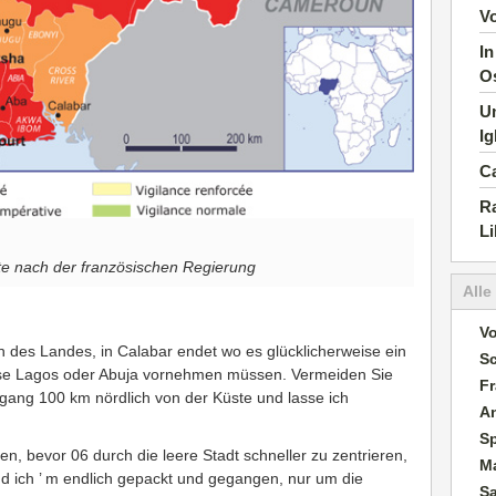
V
In
O
U
I
Ca
Ra
Li
e nach der französischen Regierung
Alle
Vo
 des Landes, in Calabar endet wo es glücklicherweise ein
S
eise Lagos oder Abuja vornehmen müssen. Vermeiden Sie
Fr
ang 100 km nördlich von der Küste und lasse ich
A
S
en, bevor 06 durch die leere Stadt schneller zu zentrieren,
M
und ich ’ m endlich gepackt und gegangen, nur um die
S