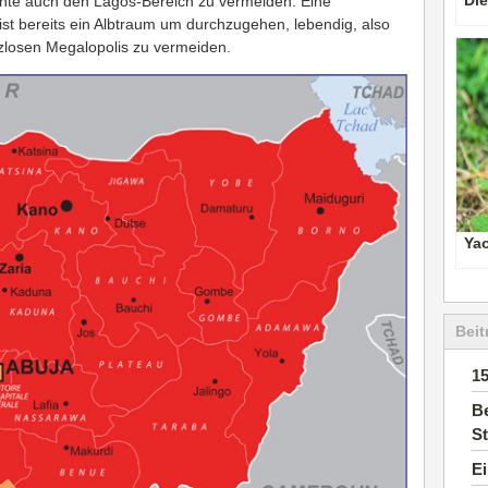
Die
hte auch den Lagos-Bereich zu vermeiden. Eine
 ist bereits ein Albtraum um durchzugehen, lebendig, also
etzlosen Megalopolis zu vermeiden.
Ya
Beit
1
Be
S
E