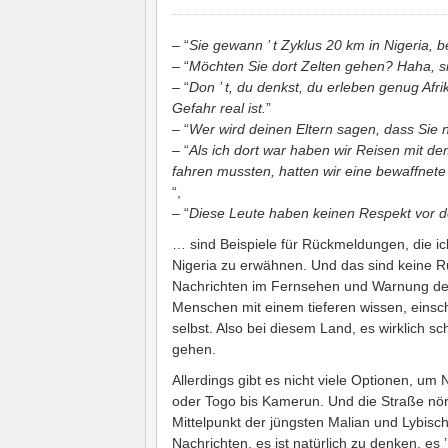
– “
Sie gewann ’ t Zyklus 20 km in Nigeria, b
– “
Möchten Sie dort Zelten gehen? Haha, sie
– “
Don ’ t, du denkst, du erleben genug Afri
Gefahr real ist.
”
– “
Wer wird deinen Eltern sagen, dass Sie
– “
Als ich dort war haben wir Reisen mit d
fahren mussten, hatten wir eine bewaffnete 
“,
– “
Diese Leute haben keinen Respekt vor 
… sind Beispiele für Rückmeldungen, die i
Nigeria zu erwähnen. Und das sind keine 
Nachrichten im Fernsehen und Warnung der
Menschen mit einem tieferen wissen, einsch
selbst. Also bei diesem Land, es wirklich s
gehen.
Allerdings gibt es nicht viele Optionen, um 
oder Togo bis Kamerun. Und die Straße nörd
Mittelpunkt der jüngsten Malian und Lybische
Nachrichten, es ist natürlich zu denken, es ’