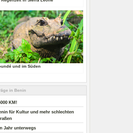
 Regenzeit in Sierra Leone
oundé und im Süden
räge in Benin
5000 KM!
nin für Kultur und mehr schlechten
traßen
in Jahr unterwegs