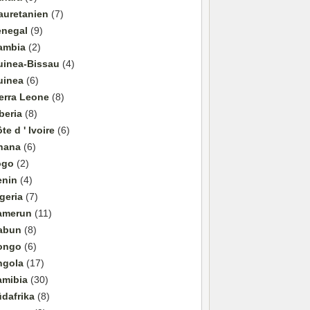
auretanien
(7)
enegal
(9)
ambia
(2)
uinea-Bissau
(4)
uinea
(6)
erra Leone
(8)
beria
(8)
te d ' Ivoire
(6)
hana
(6)
ogo
(2)
enin
(4)
geria
(7)
amerun
(11)
abun
(8)
ongo
(6)
ngola
(17)
amibia
(30)
dafrika
(8)