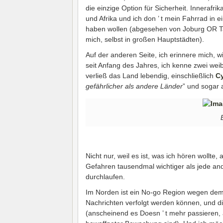
die einzige Option für Sicherheit. Innerafri
und Afrika und ich don ’ t mein Fahrrad in 
haben wollen (abgesehen von Joburg OR Ta
mich, selbst in großen Hauptstädten).
Auf der anderen Seite, ich erinnere mich, w
seit Anfang des Jahres, ich kenne zwei weib
verließ das Land lebendig, einschließlich
C
gefährlicher als andere Länder
” und sogar
Nicht nur, weil es ist, was ich hören wollte
Gefahren tausendmal wichtiger als jede and
durchlaufen.
Im Norden ist ein No-go Region wegen de
Nachrichten verfolgt werden können, und di
(anscheinend es Doesn ’ t mehr passieren, ab