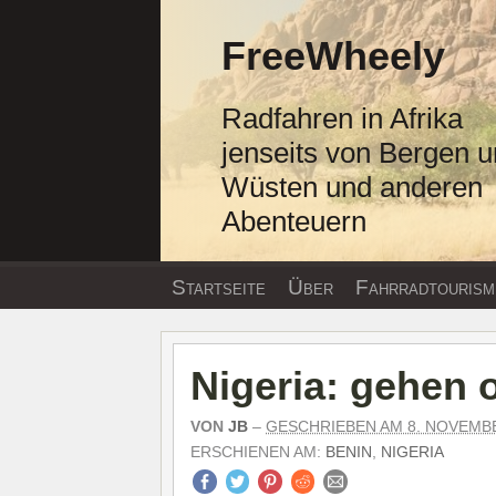
Zum
Inhalt
FreeWheely
springen
Radfahren in Afrika
jenseits von Bergen 
Wüsten und anderen
Abenteuern
Startseite
Über
Fahrradtourism
Nigeria: gehen 
VON
JB
–
GESCHRIEBEN AM 8. NOVEMB
ERSCHIENEN AM:
BENIN
,
NIGERIA