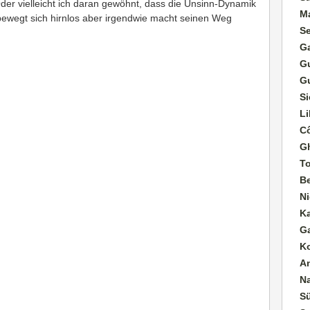
Oder vielleicht ich daran gewöhnt, dass die Unsinn-Dynamik
M
ewegt sich hirnlos aber irgendwie macht seinen Weg
S
G
G
G
Si
Li
Cô
G
T
B
Ni
K
G
K
A
N
Sü