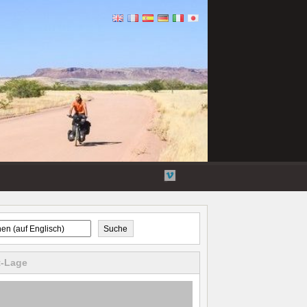
Flickr
Twitter
Youtube-
Vimeo
Videos
Suche
t-Lage