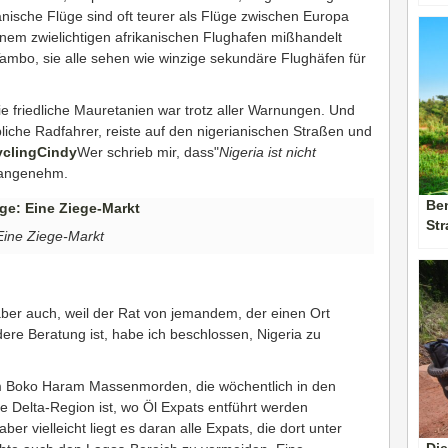
kanische Flüge sind oft teurer als Flüge zwischen Europa
einem zwielichtigen afrikanischen Flughafen mißhandelt
mbo, sie alle sehen wie winzige sekundäre Flughäfen für
ie friedliche Mauretanien war trotz aller Warnungen. Und
liche Radfahrer, reiste auf den nigerianischen Straßen und
yclingCindy
Wer schrieb mir, dass"
Nigeria ist nicht
 angenehm.
Ben
St
Eine Ziege-Markt
, aber auch, weil der Rat von jemandem, der einen Ort
ere Beratung ist, habe ich beschlossen, Nigeria zu
m Boko Haram Massenmorden, die wöchentlich in den
e Delta-Region ist, wo Öl Expats entführt werden
er vielleicht liegt es daran alle Expats, die dort unter