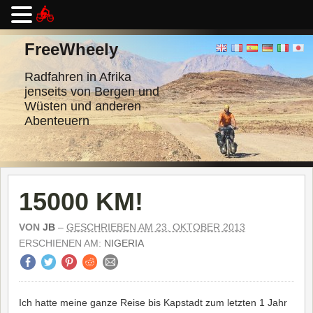
Zum
Inhalt
FreeWheely
springen
Radfahren in Afrika
jenseits von Bergen und
Wüsten und anderen
Abenteuern
15000 KM!
VON
JB
–
GESCHRIEBEN AM 23. OKTOBER 2013
ERSCHIENEN AM:
NIGERIA
Ich hatte meine ganze Reise bis Kapstadt zum letzten 1 Jahr