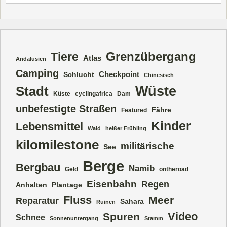
Grenzübergang
Tiere
Atlas
Andalusien
Camping
Checkpoint
Schlucht
Chinesisch
Wüste
Stadt
Küste
cyclingafrica
Dam
unbefestigte Straßen
Fähre
Featured
Kinder
Lebensmittel
Wald
heißer Frühling
kilomilestone
militärische
See
Berge
Bergbau
Namib
Geld
ontheroad
Eisenbahn
Regen
Anhalten
Plantage
Fluss
Meer
Reparatur
Sahara
Ruinen
Video
Spuren
Schnee
Sonnenuntergang
Stamm