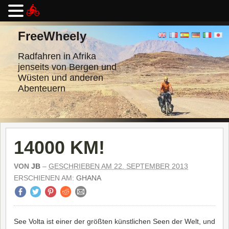
Zum
Inhalt
FreeWheely
springen
Radfahren in Afrika
jenseits von Bergen und
Wüsten und anderen
Abenteuern
14000 KM!
VON
JB
–
GESCHRIEBEN AM 22. SEPTEMBER 2013
ERSCHIENEN AM:
GHANA
See Volta ist einer der größten künstlichen Seen der Welt, und