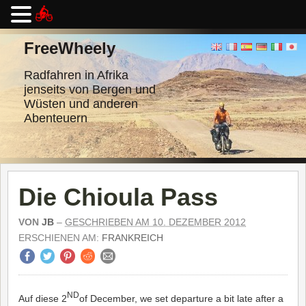
Zum
Inhalt
FreeWheely
springen
Radfahren in Afrika
jenseits von Bergen und
Wüsten und anderen
Abenteuern
Die Chioula Pass
VON
JB
–
GESCHRIEBEN AM 10. DEZEMBER 2012
ERSCHIENEN AM:
FRANKREICH
ND
Auf diese 2
of December, we set departure a bit late after a