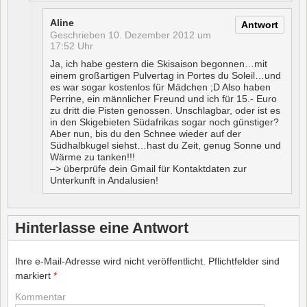
Aline
Antwort
Geschrieben
10. Dezember 2012 um
17:52 Uhr
Ja, ich habe gestern die Skisaison begonnen…mit
einem großartigen Pulvertag in Portes du Soleil…und
es war sogar kostenlos für Mädchen ;D Also haben
Perrine, ein männlicher Freund und ich für 15.- Euro
zu dritt die Pisten genossen. Unschlagbar, oder ist es
in den Skigebieten Südafrikas sogar noch günstiger?
Aber nun, bis du den Schnee wieder auf der
Südhalbkugel siehst…hast du Zeit, genug Sonne und
Wärme zu tanken!!!
–> überprüfe dein Gmail für Kontaktdaten zur
Unterkunft in Andalusien!
Hinterlasse eine Antwort
Ihre e-Mail-Adresse wird nicht veröffentlicht.
Pflichtfelder sind
markiert
*
Kommentar