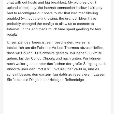
chat with out hosts and big breakfast. My pictures didn’t
upload completely, the internet connection is slow. I already
had to reconfigure our hosts router that had mac filtering
enabled (without them knowing, the grandchildren have
probably changed the config) to allow us to connect to
Internet. In the end that’s much time spent geeking for few
results.
Unser Ziel des Tages ist sehr bescheiden, wie es ’ s
tatsächlich um die Fahrt bis Ax-Les-Thermes abzuschließen,
dass wir Couldn ’ t Reichweite gestern. Wir haben 30 km zu
gehen, bis der Col du Chioula und nach unten. Wir können
noch weiter gehen, aber das ’ schon der große Steigung nach
Andorra über den Port d s ’ Envalira über 2400 m, und es
scheint besser, den ganzen Tag dafür zu reservieren. Lassen
Sie ’ s tun die Dinge in der richtigen Reihenfolge.