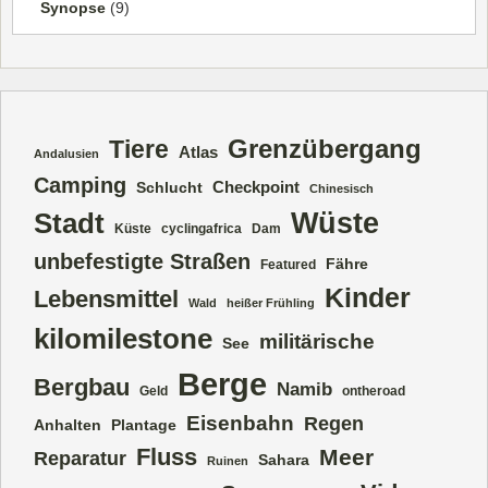
Synopse
(9)
Grenzübergang
Tiere
Atlas
Andalusien
Camping
Checkpoint
Schlucht
Chinesisch
Wüste
Stadt
Küste
cyclingafrica
Dam
unbefestigte Straßen
Fähre
Featured
Kinder
Lebensmittel
Wald
heißer Frühling
kilomilestone
militärische
See
Berge
Bergbau
Namib
Geld
ontheroad
Eisenbahn
Regen
Anhalten
Plantage
Fluss
Meer
Reparatur
Sahara
Ruinen