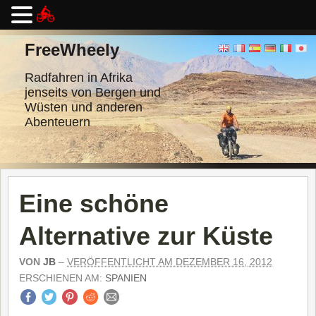
Zum
Inhalt
FreeWheely
springen
Radfahren in Afrika
jenseits von Bergen und
Wüsten und anderen
Abenteuern
Eine schöne
Alternative zur Küste
VON
JB
–
VERÖFFENTLICHT AM DEZEMBER 16, 2012
ERSCHIENEN AM:
SPANIEN