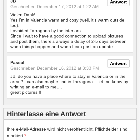
JB
Antwort
Geschrieben
December 17, 2012 at 1:22 AM
Vielen Dank!
Yes I’m in Valencia warm and cosy (well, it’s warm outside
too).
I avoided Tarragona by the interiors.
Since I wait to have a good connection to upload pictures
and post them, there’s always a delay of 2-5 days between
when things happen and when I can post an update.
Pascal
Antwort
Geschrieben
December 16, 2012 at 3:33 PM
JB, do you have a place where to stay in Valencia or in the
area ? I can also maybe find in Tarragona… let me know by
writting an e-mail to me….
great pictures !!
Hinterlasse eine Antwort
Ihre e-Mail-Adresse wird nicht veröffentlicht.
Pflichtfelder sind
markiert
*